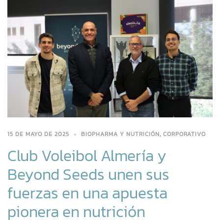
15 DE MAYO DE 2025
BIOPHARMA Y NUTRICIÓN
,
CORPORATIVO
Club Voleibol Almería y
Beyond Seeds unen sus
fuerzas en una apuesta
pionera en nutrición