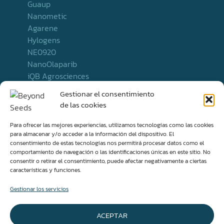
Guaup
Nanometic
Agarene
Hylogens
NE0920
NanoOlaparib
iQB Agrosciences
Kit Consulting
Gestionar el consentimiento
beChoc
de las cookies
Biomuscular Lab
Para ofrecer las mejores experiencias, utilizamos tecnologías como las cookies
para almacenar y/o acceder a la información del dispositivo. El
consentimiento de estas tecnologías nos permitirá procesar datos como el
comportamiento de navegación o las identificaciones únicas en este sitio. No
Nuestro Grupo
consentir o retirar el consentimiento, puede afectar negativamente a ciertas
Proyectos I+D+i
características y funciones.
Actualidad
Gestionar los servicios
Contacto
ACEPTAR