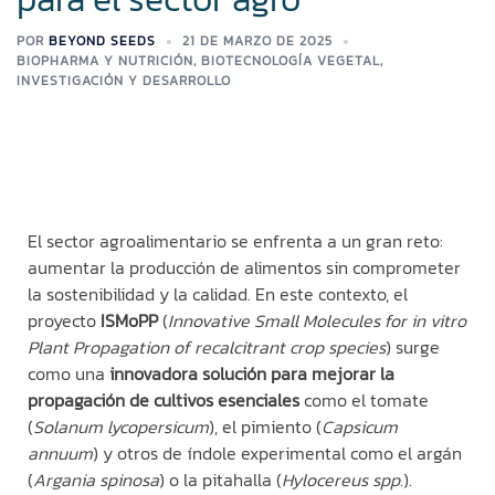
POR
BEYOND SEEDS
21 DE MARZO DE 2025
BIOPHARMA Y NUTRICIÓN
,
BIOTECNOLOGÍA VEGETAL
,
INVESTIGACIÓN Y DESARROLLO
El sector agroalimentario se enfrenta a un gran reto:
aumentar la producción de alimentos sin comprometer
la sostenibilidad y la calidad. En este contexto, el
proyecto
ISMoPP
(
Innovative Small
Molecules
for
in vitro
Plant
Propagation
of
recalcitrant
crop
species
) surge
como una
innovadora solución para mejorar la
propagación de cultivos esenciales
como el tomate
(
Solanum
lycopersicum
), el pimiento (
Capsicum
annuum
) y
otros de índole experimental como
el argán
(
Argania
spinosa
)
o la
pitahalla
(
Hylocereus
spp
.
)
.