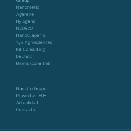
Guaup
Nanometic
Agarene
Hylogens
NE0920
NanoOlaparib
iQB Agrosciences
Kit Consulting
beChoc
Biomuscular Lab
Nuestro Grupo
Proyectos I+D+i
Actualidad
Contacto